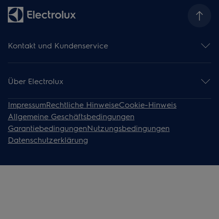
Kontakt und Kundenservice
Kontaktieren Sie uns
Bedienungsanleitung finden
Über Electrolux
Support-Artikel
Über Electrolux
Impressum
Rechtliche Hinweise
Cookie-Hinweis
Allgemeine Geschäftsbedingungen
Garantiebedingungen
Nutzungsbedingungen
Datenschutzerklärung